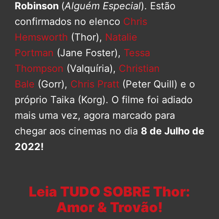
Robinson
(
Alguém Especial
). Estão
confirmados no elenco
Chris
Hemsworth
(Thor),
Natalie
Portman
(Jane Foster),
Tessa
Thompson
(Valquíria),
Christian
Bale
(Gorr),
Chris Pratt
(Peter Quill) e o
próprio Taika (Korg). O filme foi adiado
mais uma vez, agora marcado para
chegar aos cinemas no dia
8 de Julho de
2022!
Leia TUDO SOBRE Thor:
Amor & Trovão!