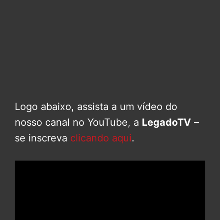
Logo abaixo, assista a um vídeo do
nosso canal no YouTube, a
LegadoTV
–
se inscreva
clicando aqui
.