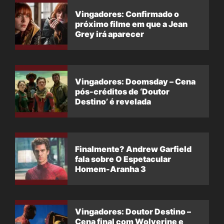
Vingadores: Confirmado o
próximo filme em que a Jean
Grey irá aparecer
Vingadores: Doomsday – Cena
pós-créditos de ‘Doutor
Destino’ é revelada
Finalmente? Andrew Garfield
fala sobre O Espetacular
Homem-Aranha 3
Vingadores: Doutor Destino –
Cena final com Wolverine e