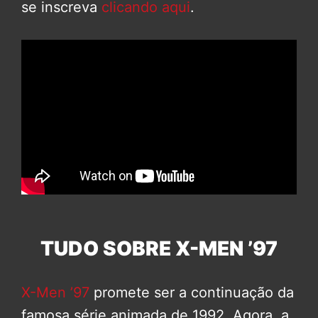
se inscreva
clicando aqui
.
TUDO SOBRE X-MEN ’97
X-Men ’97
promete ser a continuação da
famosa série animada de 1992. Agora, a