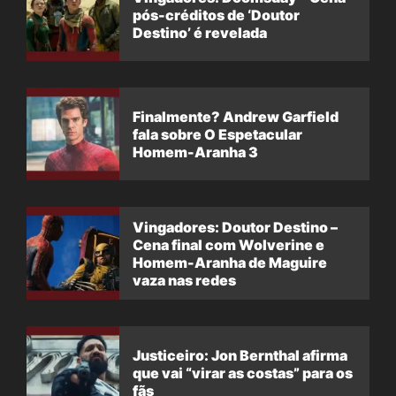
pós-créditos de ‘Doutor
Destino’ é revelada
Finalmente? Andrew Garfield
fala sobre O Espetacular
Homem-Aranha 3
Vingadores: Doutor Destino –
Cena final com Wolverine e
Homem-Aranha de Maguire
vaza nas redes
Justiceiro: Jon Bernthal afirma
que vai “virar as costas” para os
fãs