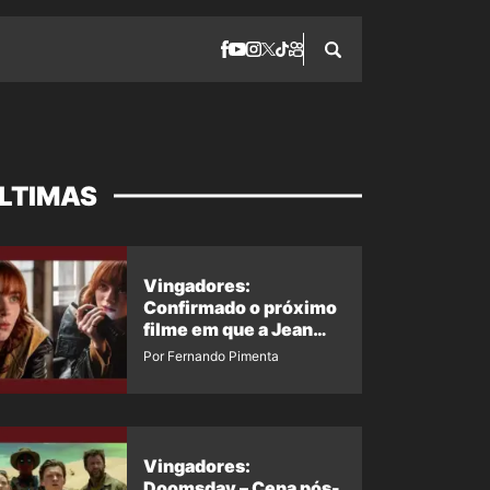
LTIMAS
Vingadores:
Confirmado o próximo
filme em que a Jean
Grey irá aparecer
Por Fernando Pimenta
Vingadores:
Doomsday – Cena pós-