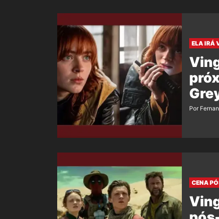
ELA IRÁ 
Vin
próx
Grey
Por Ferna
CENA PÓ
Vin
pós-