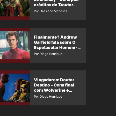
créditos de ‘Doutor
Destino’ é revelada
Por Cassiano Meneses
Finalmente? Andrew
Garfield fala sobre O
Espetacular Homem-
Aranha 3
Por Diego Henrique
Vingadores: Doutor
Destino – Cena final
com Wolverine e
Homem-Aranha de
Por Diego Henrique
Maguire vaza nas
redes