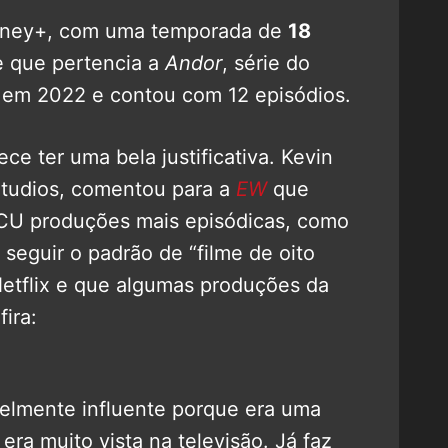
Disney+, com uma temporada de
18
e que pertencia a
Andor
, série do
 em 2022 e contou com 12 episódios.
ce ter uma bela justificativa. Kevin
Studios, comentou para a
EW
que
MCU produções mais episódicas, como
seguir o padrão de “filme de oito
Netflix e que algumas produções da
ira:
velmente influente porque era uma
 era muito vista na televisão. Já faz