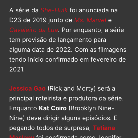
A série da
She-Hulk
foi anunciada na
D23 de 2019 junto de
Ms. Marvel
e
Cavaleiro da Lua
. Por enquanto, a série
tem previsão de lançamento para
alguma data de 2022. Com as filmagens
tendo início confirmado em fevereiro de
2021.
Jessica Gao
(Rick and Morty) será a
principal roteirista e produtora da série.
Enquanto
Kat Coiro
(Brooklyn Nine-
Nine) deve dirigir alguns episódios. E
pegando todos de surpresa,
Tatiana
Maslany
foi confirmada como Jennifer