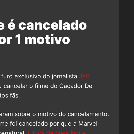
e é cancelado
or 1 motivo
 furo exclusivo do jornalista
Jeff
u cancelar o filme do Caçador De
tos fãs.
laram sobre o motivo do cancelamento.
ilme foi cancelado por que a Marvel
renatural,
Filhos da Meia Noite
.