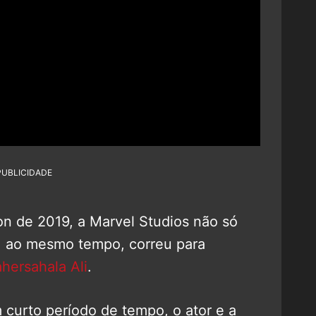
PUBLICIDADE
n de 2019, a Marvel Studios não só
, ao mesmo tempo, correu para
hersahala Ali
.
curto período de tempo, o ator e a