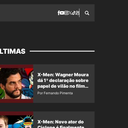
LTIMAS
X-Men: Wagner Moura
dá 1ª declaração sobre
papel de vilão no filme
da Marvel
Por Fernando Pimenta
X-Men: Novo ator do
Ciclope é finalmente