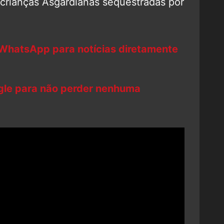
crianças Asgardianas sequestradas por
 WhatsApp para notícias diretamente
ogle para não perder nenhuma