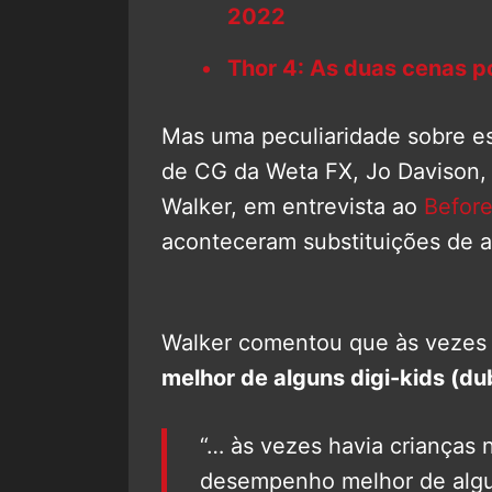
2022
Thor 4: As duas cenas pó
Mas uma peculiaridade sobre es
de CG da Weta FX, Jo Davison, 
Walker, em entrevista ao
Before
aconteceram substituições de a
Walker comentou que às vezes 
melhor de alguns digi-kids (dub
“… às vezes havia crianças
desempenho melhor de algun