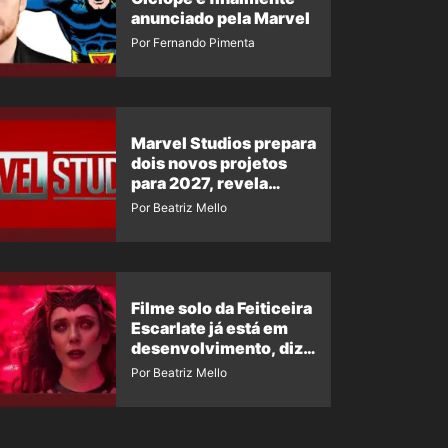
anunciado pela Marvel
Por Fernando Pimenta
Marvel Studios prepara
dois novos projetos
para 2027, revela
insider
Por Beatriz Mello
Filme solo da Feiticeira
Escarlate já está em
desenvolvimento, diz
insider
Por Beatriz Mello