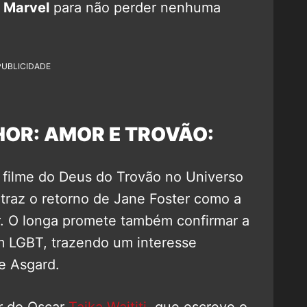
 Marvel
para não perder nenhuma
PUBLICIDADE
HOR: AMOR E TROVÃO:
 filme do Deus do Trovão no Universo
 traz o retorno de Jane Foster como a
r. O longa promete também confirmar a
 LGBT, trazendo um interesse
e Asgard.
or do Oscar
Taika Waititi
, que escreve o