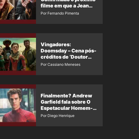
filme em que a Jean
Grey irá aparecer
Por Fernando Pimenta
Vingadores:
Doomsday – Cena pós-
créditos de ‘Doutor
Destino’ é revelada
Por Cassiano Meneses
Finalmente? Andrew
Garfield fala sobre O
Espetacular Homem-
Aranha 3
Por Diego Henrique