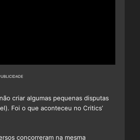
PUBLICIDADE
não criar algumas pequenas disputas
). Foi o que aconteceu no Critics’
iversos concorreram na mesma