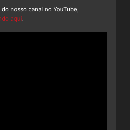
o do nosso canal no YouTube,
ndo aqui
.