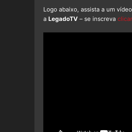
Logo abaixo, assista a um víde
a
LegadoTV
– se inscreva
clica