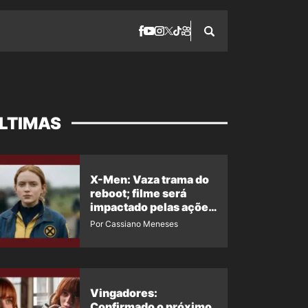
LTIMAS
X-Men: Vaza trama do
reboot; filme será
impactado pelas ações
de Jean Grey em
Por Cassiano Meneses
Homem-Aranha 4
Vingadores:
Confirmado o próximo