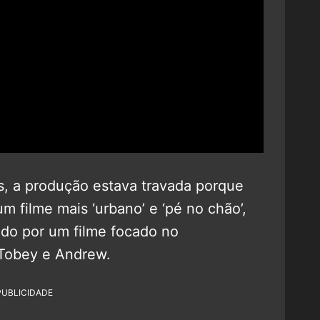
, a produção estava travada porque
m filme mais ‘urbano’ e ‘pé no chão’,
ndo por um filme focado no
Tobey e Andrew.
PUBLICIDADE