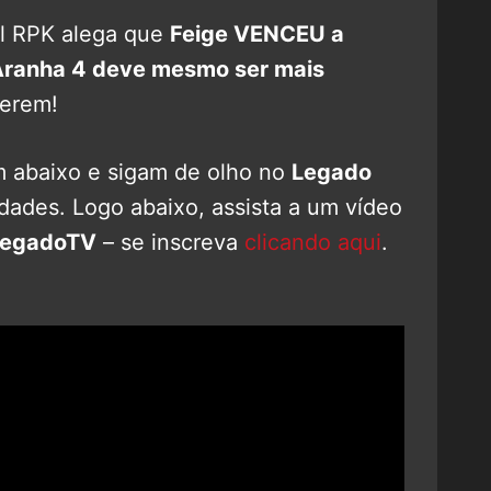
el RPK alega que
Feige VENCEU a
Aranha 4 deve mesmo ser mais
ferem!
abaixo e sigam de olho no
Legado
dades. Logo abaixo, assista a um vídeo
LegadoTV
– se inscreva
clicando aqui
.