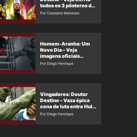
todos os 3 pôsteres de
‘Doomsday’ + 1 imagem
Por Cassiano Meneses
oficial com os 26
heróis do filme
Homem-Aranha: Um
Novo Dia – Veja
imagens oficiais
descartadas do Hulk
Por Diego Henrique
Cinza no filme
Vingadores: Doutor
Destino – Vaza épica
cena de luta entre Hulk
e o Coisa
Por Diego Henrique