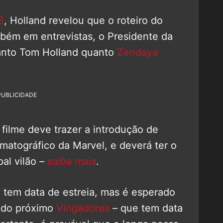
3
, Holland revelou que o roteiro do
mbém em entrevistas, o Presidente da
anto Tom Holland quanto
Zendaya
PUBLICIDADE
ilme deve trazer a introdução de
matográfico da Marvel, e deverá ter o
al vilão –
saiba mais
.
o tem data de estreia, mas é esperado
s do próximo
Vingadores
– que tem data