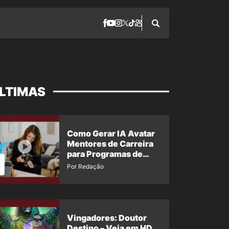
LTIMAS
Como Gerar IA Avatar
Mentores de Carreira
para Programas de
Desenvolvimento da
Por Redação
Força de Trabalho e
Treinamento
Profissional
Vingadores: Doutor
Destino – Veja em HD