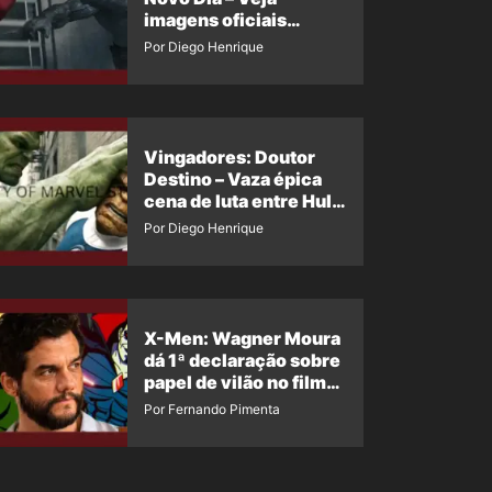
imagens oficiais
descartadas do Hulk
Por Diego Henrique
Cinza no filme
Vingadores: Doutor
Destino – Vaza épica
cena de luta entre Hulk
e o Coisa
Por Diego Henrique
X-Men: Wagner Moura
dá 1ª declaração sobre
papel de vilão no filme
da Marvel
Por Fernando Pimenta