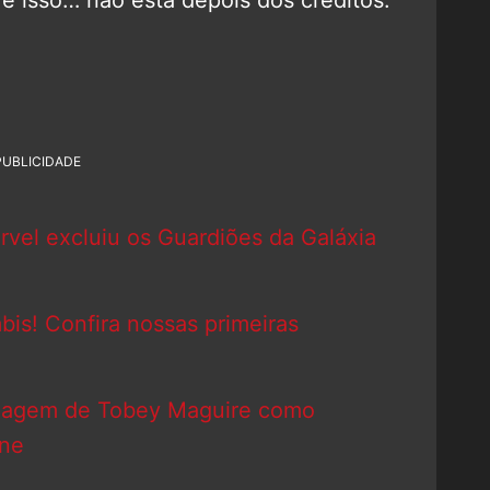
e isso… não está depois dos créditos.
PUBLICIDADE
vel excluiu os Guardiões da Galáxia
bis! Confira nossas primeiras
imagem de Tobey Maguire como
ine