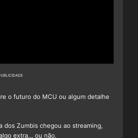
PUBLICIDADE
bre o futuro do MCU ou algum detalhe
ta dos Zumbis chegou ao streaming,
algo extra… ou não.