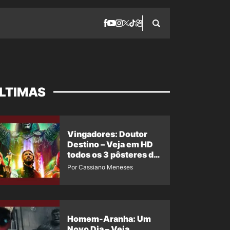
LTIMAS
Vingadores: Doutor
Destino – Veja em HD
todos os 3 pôsteres de
‘Doomsday’ + 1 imagem
Por Cassiano Meneses
oficial com os 26
heróis do filme
Homem-Aranha: Um
Novo Dia – Veja