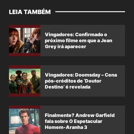
LEIA TAMBÉM
Vingadores: Confirmado o
próximo filme em que a Jean
Grey irá aparecer
Vingadores: Doomsday – Cena
pós-créditos de ‘Doutor
Destino’ é revelada
Finalmente? Andrew Garfield
fala sobre O Espetacular
Homem-Aranha 3