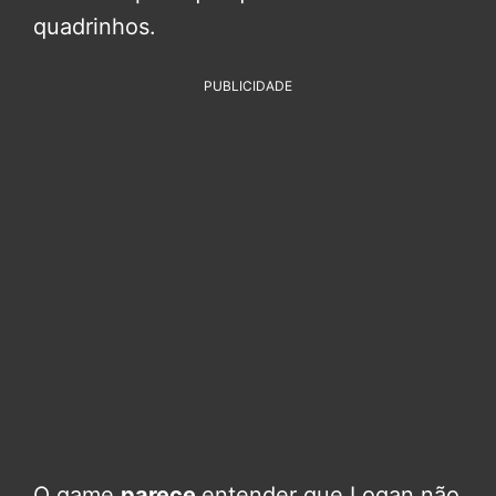
quadrinhos.
PUBLICIDADE
O game
parece
entender que Logan não