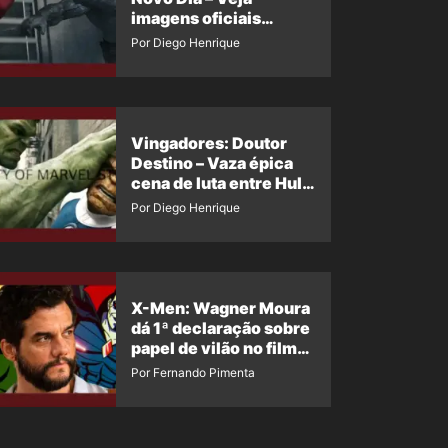
imagens oficiais
descartadas do Hulk
Por Diego Henrique
Cinza no filme
Vingadores: Doutor
Destino – Vaza épica
cena de luta entre Hulk
e o Coisa
Por Diego Henrique
X-Men: Wagner Moura
dá 1ª declaração sobre
papel de vilão no filme
da Marvel
Por Fernando Pimenta