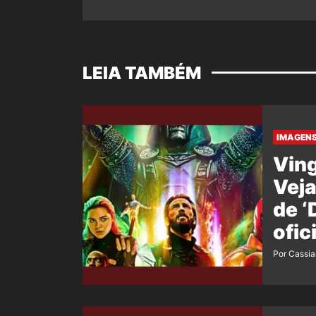
LEIA TAMBÉM
IMAGENS
Ving
Veja
de 
ofic
film
Por Cassi