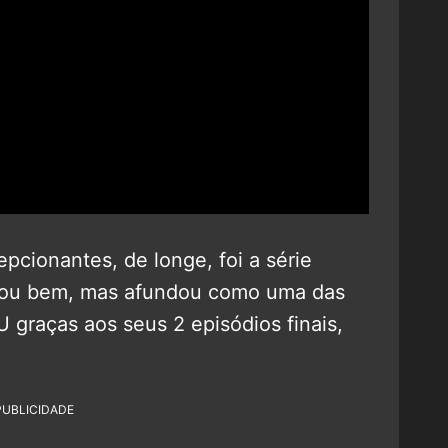
pcionantes, de longe, foi a série
çou bem, mas afundou como uma das
U graças aos seus 2 episódios finais,
PUBLICIDADE