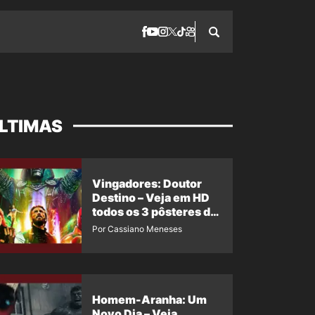
LTIMAS
Vingadores: Doutor
Destino – Veja em HD
todos os 3 pôsteres de
‘Doomsday’ + 1 imagem
Por Cassiano Meneses
oficial com os 26
heróis do filme
Homem-Aranha: Um
Novo Dia – Veja