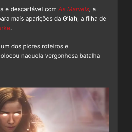
ia e descartável com
As Marvels
, a
para mais aparições da
G’iah
, a filha de
arke
.
 um dos piores roteiros e
olocou naquela vergonhosa batalha