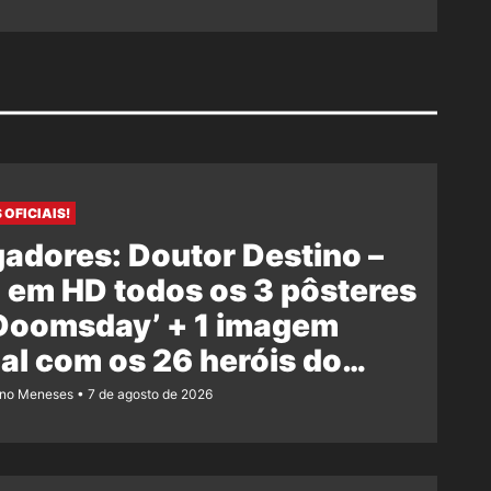
 OFICIAIS!
adores: Doutor Destino –
 em HD todos os 3 pôsteres
‘Doomsday’ + 1 imagem
ial com os 26 heróis do
e
ano Meneses
7 de agosto de 2026