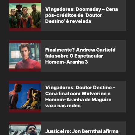
Vingadores: Doomsday – Cena
pós-créditos de ‘Doutor
Destino’ é revelada
Finalmente? Andrew Garfield
fala sobre O Espetacular
Homem-Aranha 3
Vingadores: Doutor Destino –
Cena final com Wolverine e
Homem-Aranha de Maguire
vaza nas redes
Justiceiro: Jon Bernthal afirma