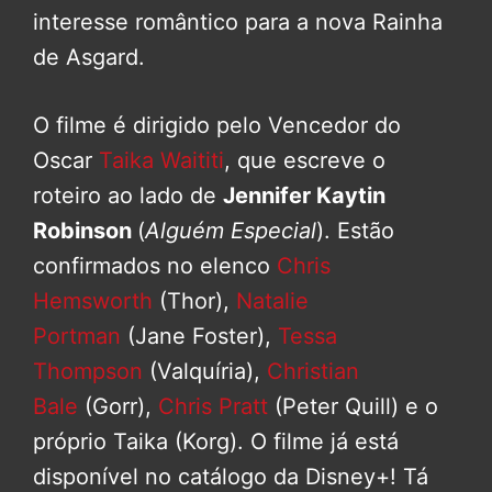
interesse romântico para a nova Rainha
de Asgard.
O filme é dirigido pelo Vencedor do
Oscar
Taika Waititi
, que escreve o
roteiro ao lado de
Jennifer Kaytin
Robinson
(
Alguém Especial
). Estão
confirmados no elenco
Chris
Hemsworth
(Thor),
Natalie
Portman
(Jane Foster),
Tessa
Thompson
(Valquíria),
Christian
Bale
(Gorr),
Chris Pratt
(Peter Quill) e o
próprio Taika (Korg). O filme já está
disponível no catálogo da Disney+! Tá