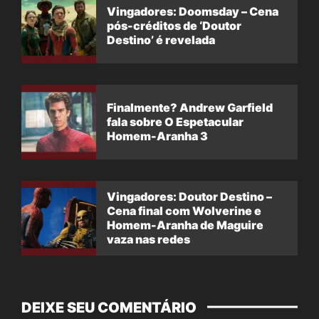
Vingadores: Doomsday – Cena
pós-créditos de ‘Doutor
Destino’ é revelada
Finalmente? Andrew Garfield
fala sobre O Espetacular
Homem-Aranha 3
Vingadores: Doutor Destino –
Cena final com Wolverine e
Homem-Aranha de Maguire
vaza nas redes
DEIXE SEU COMENTÁRIO