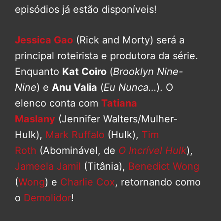
episódios já estão disponíveis!
Jessica Gao
(Rick and Morty) será a
principal roteirista e produtora da série.
Enquanto
Kat Coiro
(
Brooklyn Nine-
Nine
) e
Anu Valia
(
Eu Nunca…
). O
elenco conta com
Tatiana
Maslany
(Jennifer Walters/Mulher-
Hulk),
Mark Ruffalo
(Hulk),
Tim
Roth
(Abominável, de
O Incrível Hulk
),
Jameela Jamil
(Titânia),
Benedict Wong
(
Wong
) e
Charlie Cox
, retornando como
o
Demolidor
!