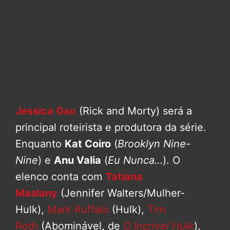
Jessica Gao
(Rick and Morty) será a
principal roteirista e produtora da série.
Enquanto
Kat Coiro
(
Brooklyn Nine-
Nine
) e
Anu Valia
(
Eu Nunca…
). O
elenco conta com
Tatiana
Maslany
(Jennifer Walters/Mulher-
Hulk),
Mark Ruffalo
(Hulk),
Tim
Roth
(Abominável, de
O Incrível Hulk
),