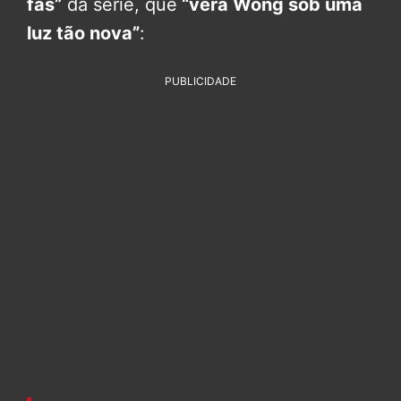
fãs”
da série, que
“verá Wong sob uma
luz tão nova”
:
PUBLICIDADE