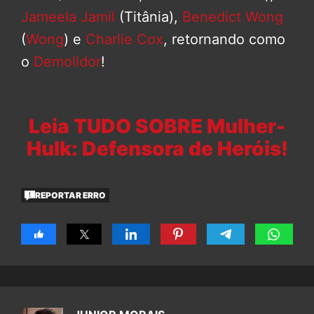
Jameela Jamil
(Titânia),
Benedict Wong
(
Wong
) e
Charlie Cox
, retornando como
o
Demolidor
!
Leia TUDO SOBRE Mulher-
Hulk: Defensora de Heróis!
REPORTAR ERRO