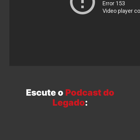
Escute o
Podcast do
Legado
: