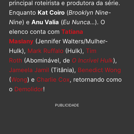
principal roteirista e produtora da série.
Enquanto
Kat Coiro
(
Brooklyn Nine-
Nine
) e
Anu Valia
(
Eu Nunca…
). O
elenco conta com
Tatiana
Maslany
(Jennifer Walters/Mulher-
Hulk),
Mark Ruffalo
(Hulk),
Tim
Roth
(Abominável, de
O Incrível Hulk
),
Jameela Jamil
(Titânia),
Benedict Wong
(
Wong
) e
Charlie Cox
, retornando como
o
Demolidor
!
PUBLICIDADE