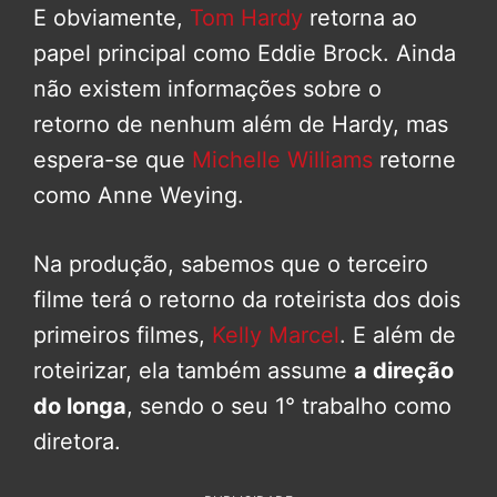
E obviamente,
Tom Hardy
retorna ao
papel principal como Eddie Brock. Ainda
não existem informações sobre o
retorno de nenhum além de Hardy, mas
espera-se que
Michelle Williams
retorne
como Anne Weying.
Na produção, sabemos que o terceiro
filme terá o retorno da roteirista dos dois
primeiros filmes,
Kelly Marcel
. E além de
roteirizar, ela também assume
a direção
do longa
, sendo o seu 1° trabalho como
diretora.