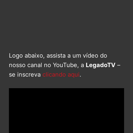
Logo abaixo, assista a um vídeo do
nosso canal no YouTube, a
LegadoTV
–
se inscreva
clicando aqui
.