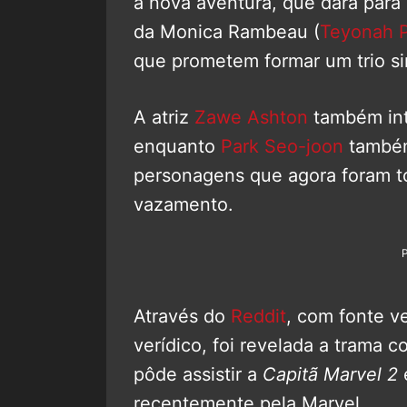
a nova aventura, que dará para 
da Monica Rambeau (
Teyonah P
que prometem formar um trio s
A atriz
Zawe Ashton
também inte
enquanto
Park Seo-joon
também
personagens que agora foram t
vazamento.
Através do
Reddit
, com fonte ve
verídico, foi revelada a trama 
pôde assistir a
Capitã Marvel 2
recentemente pela Marvel.