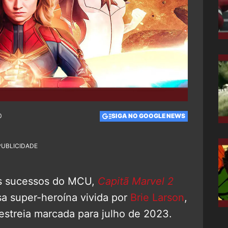
0
SIGA NO GOOGLE NEWS
PUBLICIDADE
s sucessos do MCU,
Capitã Marvel 2
a super-heroína vivida por
Brie Larson
,
estreia marcada para julho de 2023.