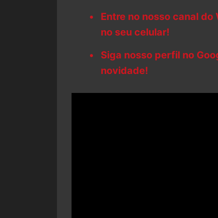
Entre no nosso canal do
no seu celular!
Siga nosso perfil no Go
novidade!