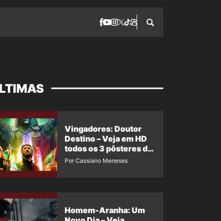
LTIMAS
Vingadores: Doutor
Destino – Veja em HD
todos os 3 pôsteres de
‘Doomsday’ + 1 imagem
Por Cassiano Meneses
oficial com os 26
heróis do filme
Homem-Aranha: Um
Novo Dia – Veja