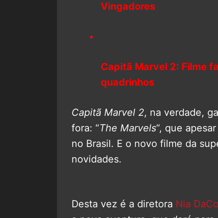
Vingadores
Capitã Marvel 2: Filme 
quadrinhos
Capitã Marvel 2
, na verdade, g
fora: “
The Marvels
“, que apesa
no Brasil. E o novo filme da su
novidades.
Desta vez é a diretora
Nia DaCo