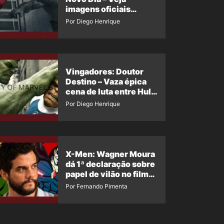
imagens oficiais
descartadas do Hulk
Por Diego Henrique
Cinza no filme
Vingadores: Doutor
Destino – Vaza épica
cena de luta entre Hulk
e o Coisa
Por Diego Henrique
X-Men: Wagner Moura
dá 1ª declaração sobre
papel de vilão no filme
da Marvel
Por Fernando Pimenta