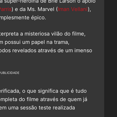
a super-heroína de Brie Larson o apoio
arris
) e da Ms. Marvel (
Iman Vellani
),
implesmente épico.
rpreta a misteriosa vilão do filme,
 possui um papel na trama,
odos revelados através de um imenso
PUBLICIDADE
rificada, o que significa que é tudo
completa do filme através de quem já
em uma sessão teste realizada