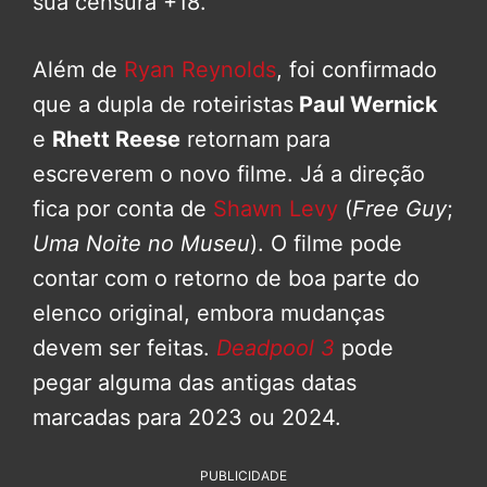
sua censura +18.
Além de
Ryan Reynolds
, foi confirmado
que a dupla de roteiristas
Paul Wernick
e
Rhett Reese
retornam para
escreverem o novo filme. Já a direção
fica por conta de
Shawn Levy
(
Free Guy
;
Uma Noite no Museu
). O filme pode
contar com o retorno de boa parte do
elenco original, embora mudanças
devem ser feitas.
Deadpool 3
pode
pegar alguma das antigas datas
marcadas para 2023 ou 2024.
PUBLICIDADE