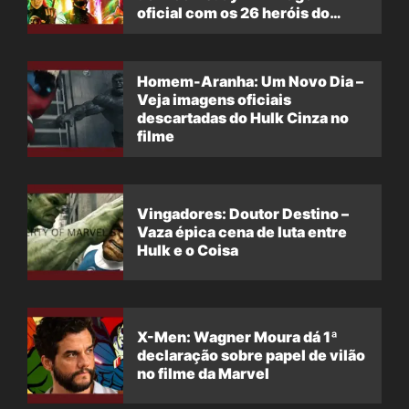
oficial com os 26 heróis do
filme
Homem-Aranha: Um Novo Dia –
Veja imagens oficiais
descartadas do Hulk Cinza no
filme
Vingadores: Doutor Destino –
Vaza épica cena de luta entre
Hulk e o Coisa
X-Men: Wagner Moura dá 1ª
declaração sobre papel de vilão
no filme da Marvel