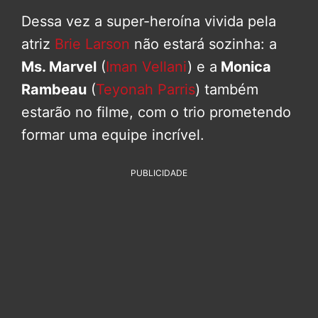
Dessa vez a super-heroína vivida pela
atriz
Brie Larson
não estará sozinha: a
Ms. Marvel
(
Iman Vellani
) e a
Monica
Rambeau
(
Teyonah Parris
) também
estarão no filme, com o trio prometendo
formar uma equipe incrível.
PUBLICIDADE