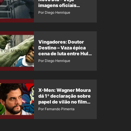
imagens oficiais
descartadas do Hulk
Por Diego Henrique
Cinza no filme
Vingadores: Doutor
Destino – Vaza épica
cena de luta entre Hulk
e o Coisa
Por Diego Henrique
X-Men: Wagner Moura
dá 1ª declaração sobre
papel de vilão no filme
da Marvel
Por Fernando Pimenta