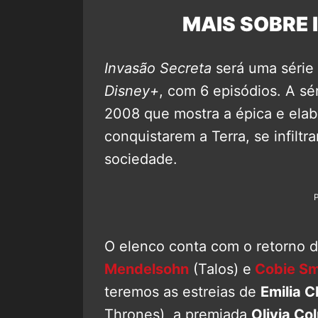
MAIS SOBRE 
Invasão Secreta
será uma série 
Disney+
, com 6 episódios. A sé
2008 que mostra a épica e elabo
conquistarem a Terra, se infilt
sociedade.
O elenco conta com o retorno 
Mendelsohn
(Talos) e
Cobie Sm
teremos as estreias de
Emilia C
Thrones), a premiada
Olivia Co