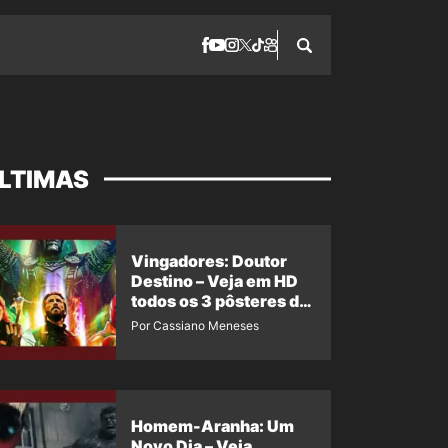
LTIMAS
Vingadores: Doutor
Destino – Veja em HD
todos os 3 pôsteres de
‘Doomsday’ + 1 imagem
Por Cassiano Meneses
oficial com os 26
heróis do filme
Homem-Aranha: Um
Novo Dia – Veja