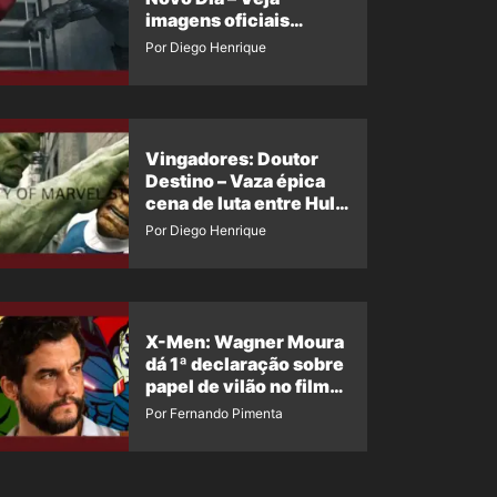
imagens oficiais
descartadas do Hulk
Por Diego Henrique
Cinza no filme
Vingadores: Doutor
Destino – Vaza épica
cena de luta entre Hulk
e o Coisa
Por Diego Henrique
X-Men: Wagner Moura
dá 1ª declaração sobre
papel de vilão no filme
da Marvel
Por Fernando Pimenta