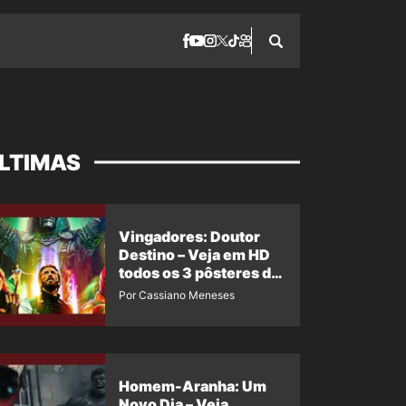
LTIMAS
Vingadores: Doutor
Destino – Veja em HD
todos os 3 pôsteres de
‘Doomsday’ + 1 imagem
Por Cassiano Meneses
oficial com os 26
heróis do filme
Homem-Aranha: Um
Novo Dia – Veja