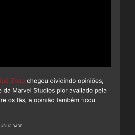
loé Zhao
chegou dividindo opiniões,
 da Marvel Studios pior avaliado pela
re os fãs, a opinião também ficou
PUBLICIDADE