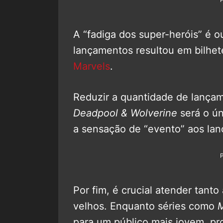
A “fadiga dos super-heróis” é 
lançamentos resultou em bilhet
Marvels
.
Reduzir a quantidade de lanç
Deadpool & Wolverine
será o ún
a sensação de “evento” aos la
Por fim, é crucial atender tant
velhos. Enquanto séries como
M
para um público mais jovem, p