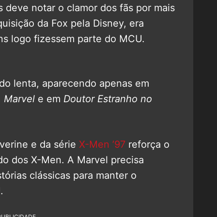
s deve notar o clamor dos fãs por mais
quisição da Fox pela Disney, era
s logo fizessem parte do MCU.
ido lenta, aparecendo apenas em
 Marvel
e em
Doutor Estranho no
verine e da série
X-Men ’97
reforça o
do dos X-Men. A Marvel precisa
tórias clássicas para manter o
.
PUBLICIDADE