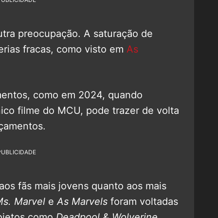
outra preocupação. A saturação de
erias fracas, como visto em
As
amentos, como em 2024, quando
ico filme do MCU, pode trazer de volta
nçamentos.
PUBLICIDADE
o aos fãs mais jovens quanto aos mais
s. Marvel
e
As Marvels
foram voltadas
rojetos como
Deadpool & Wolverine
,