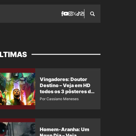
LTIMAS
Vingadores: Doutor
Destino – Veja em HD
todos os 3 pôsteres de
‘Doomsday’ + 1 imagem
Por Cassiano Meneses
oficial com os 26
heróis do filme
Homem-Aranha: Um
Novo Dia – Veja