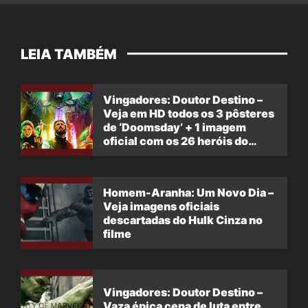
LEIA TAMBÉM
Vingadores: Doutor Destino –
Veja em HD todos os 3 pôsteres
de ‘Doomsday’ + 1 imagem
oficial com os 26 heróis do
filme
Homem-Aranha: Um Novo Dia –
Veja imagens oficiais
descartadas do Hulk Cinza no
filme
Vingadores: Doutor Destino –
Vaza épica cena de luta entre