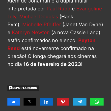
Além de Jonathan e a dupla titular
interpretada por
Paul Rudd
e
Evangeline
Lilly
,
Michael Douglas
(Hank
Pym),
Michelle Pfeiffer
(Janet Van Dyne)
e
Kathryn Newton
(a nova Cassie Lang)
estão confirmados no elenco.
Peyton
Reed
está novamente confirmado na
direção! O longa chegará aos cinemas
no dia
16 de fevereiro de 2023
!
REPORTAR ERRO