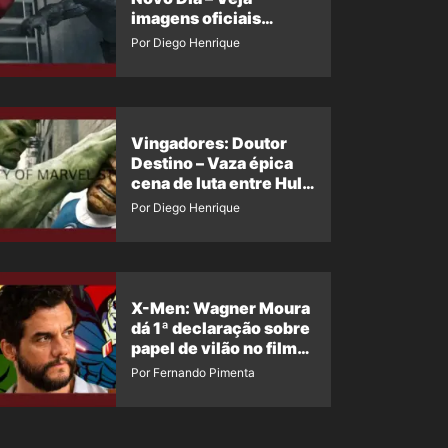
imagens oficiais
descartadas do Hulk
Por Diego Henrique
Cinza no filme
Vingadores: Doutor
Destino – Vaza épica
cena de luta entre Hulk
e o Coisa
Por Diego Henrique
X-Men: Wagner Moura
dá 1ª declaração sobre
papel de vilão no filme
da Marvel
Por Fernando Pimenta