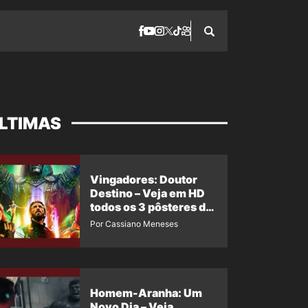
LTIMAS
Vingadores: Doutor
Destino – Veja em HD
todos os 3 pôsteres de
‘Doomsday’ + 1 imagem
Por Cassiano Meneses
oficial com os 26
heróis do filme
Homem-Aranha: Um
Novo Dia – Veja