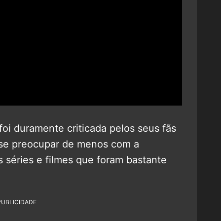
oi duramente criticada pelos seus fãs
 se preocupar de menos com a
s séries e filmes que foram bastante
PUBLICIDADE