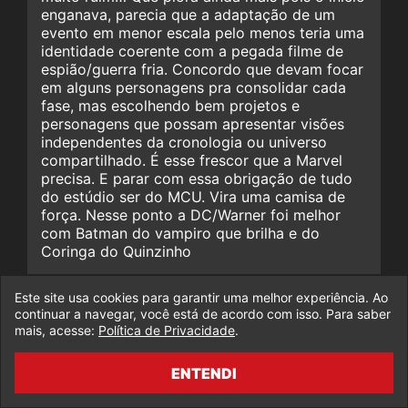
enganava, parecia que a adaptação de um
evento em menor escala pelo menos teria uma
identidade coerente com a pegada filme de
espião/guerra fria. Concordo que devam focar
em alguns personagens pra consolidar cada
fase, mas escolhendo bem projetos e
personagens que possam apresentar visões
independentes da cronologia ou universo
compartilhado. É esse frescor que a Marvel
precisa. E parar com essa obrigação de tudo
do estúdio ser do MCU. Vira uma camisa de
força. Nesse ponto a DC/Warner foi melhor
com Batman do vampiro que brilha e do
Coringa do Quinzinho
Este site usa cookies para garantir uma melhor experiência. Ao
continuar a navegar, você está de acordo com isso. Para saber
MARCELO
mais, acesse:
Política de Privacidade
.
Estão saturando com tanta série de heróis,
ENTENDI
deveriam gastar com produções mais
elaboradas, já não consegui ver mais nenhum