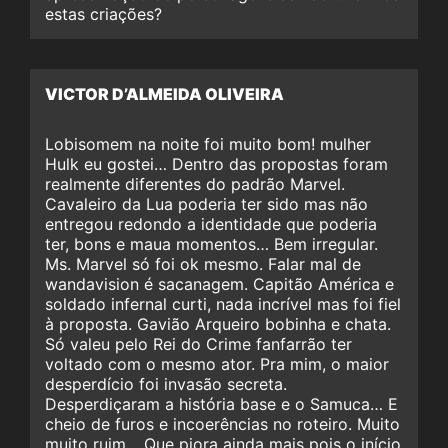
estas criações?
VICTOR D’ALMEIDA OLIVEIRA
Lobisomem na noite foi muito bom! mulher
Hulk eu gostei… Dentro das propostas foram
realmente diferentes do padrão Marvel.
Cavaleiro da Lua poderia ter sido mas não
entregou redondo a identidade que poderia
ter, bons e maua momentos… Bem irregular.
Ms. Marvel só foi ok mesmo. Falar mal de
wandavision é sacanagem. Capitão América e
soldado infernal curti, nada incrível mas foi fiel
à proposta. Gavião Arqueiro bobinha e chata.
Só valeu pelo Rei do Crime fanfarrão ter
voltado com o mesmo ator. Pra mim, o maior
desperdício foi invasão secreta.
Desperdiçaram a história base e o Samuca… E
cheio de furos e incoerências no roteiro. Muito
muito ruim… Que piora ainda mais pois o início