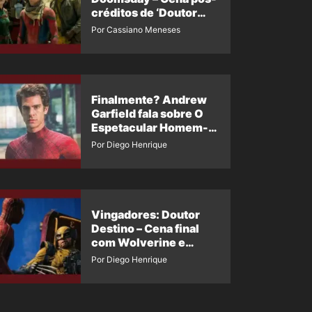
créditos de ‘Doutor
Destino’ é revelada
Por Cassiano Meneses
Finalmente? Andrew
Garfield fala sobre O
Espetacular Homem-
Aranha 3
Por Diego Henrique
Vingadores: Doutor
Destino – Cena final
com Wolverine e
Homem-Aranha de
Por Diego Henrique
Maguire vaza nas
redes