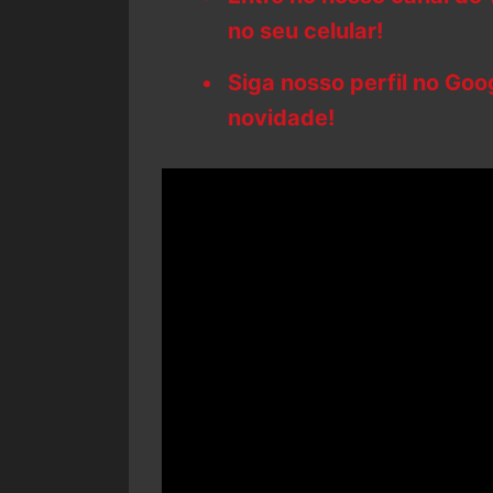
no seu celular!
Siga nosso perfil no Go
novidade!