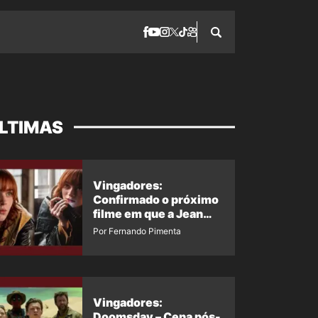
LTIMAS
Vingadores:
Confirmado o próximo
filme em que a Jean
Grey irá aparecer
Por Fernando Pimenta
Vingadores:
Doomsday – Cena pós-