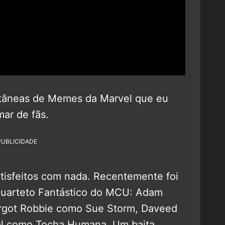
etâneas de Memes da Marvel que eu
ar de fãs.
PUBLICIDADE
tisfeitos com nada. Recentemente foi
Quarteto Fantástico do MCU: Adam
argot Robbie como Sue Storm, Daveed
al como Tocha Humana. Um baita