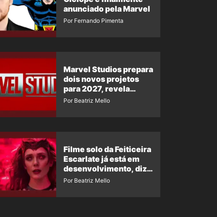
anunciado pela Marvel
Por Fernando Pimenta
Marvel Studios prepara
dois novos projetos
para 2027, revela
insider
Por Beatriz Mello
Filme solo da Feiticeira
Escarlate já está em
desenvolvimento, diz
insider
Por Beatriz Mello