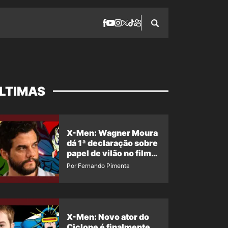
LTIMAS
X-Men: Wagner Moura
dá 1ª declaração sobre
papel de vilão no filme
da Marvel
Por Fernando Pimenta
X-Men: Novo ator do
Ciclope é finalmente