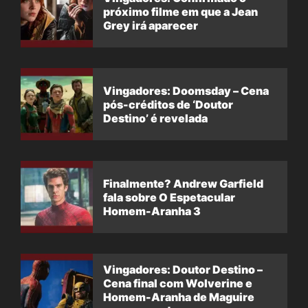
próximo filme em que a Jean
Grey irá aparecer
Vingadores: Doomsday – Cena
pós-créditos de ‘Doutor
Destino’ é revelada
Finalmente? Andrew Garfield
fala sobre O Espetacular
Homem-Aranha 3
Vingadores: Doutor Destino –
Cena final com Wolverine e
Homem-Aranha de Maguire