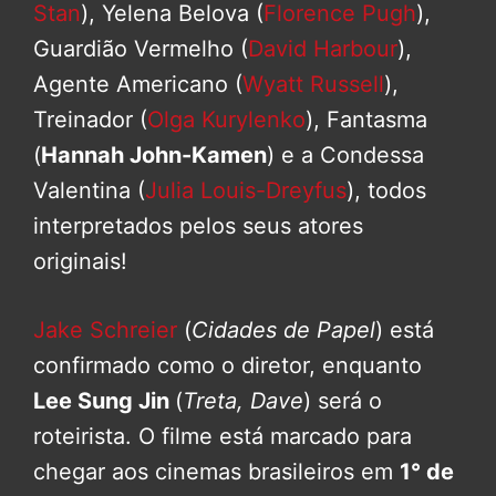
Stan
), Yelena Belova (
Florence Pugh
),
Guardião Vermelho (
David Harbour
),
Agente Americano (
Wyatt Russell
),
Treinador (
Olga Kurylenko
), Fantasma
(
Hannah John-Kamen
) e a Condessa
Valentina (
Julia Louis-Dreyfus
), todos
interpretados pelos seus atores
originais!
Jake Schreier
(
Cidades de Papel
) está
confirmado como o diretor, enquanto
Lee Sung Jin
(
Treta, Dave
) será o
roteirista. O filme está marcado para
chegar aos cinemas brasileiros em
1° de