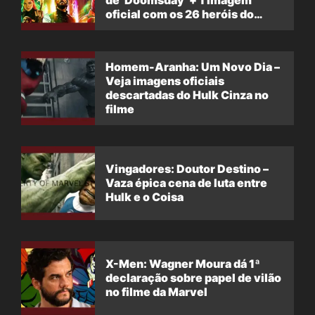
de ‘Doomsday’ + 1 imagem
oficial com os 26 heróis do
filme
Homem-Aranha: Um Novo Dia –
Veja imagens oficiais
descartadas do Hulk Cinza no
filme
Vingadores: Doutor Destino –
Vaza épica cena de luta entre
Hulk e o Coisa
X-Men: Wagner Moura dá 1ª
declaração sobre papel de vilão
no filme da Marvel