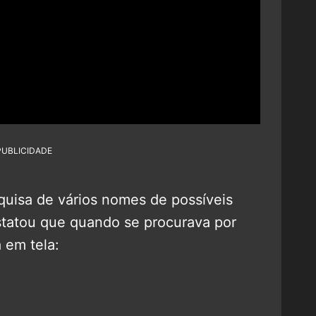
PUBLICIDADE
uisa de vários nomes de possíveis
nstatou que quando se procurava por
 em tela: