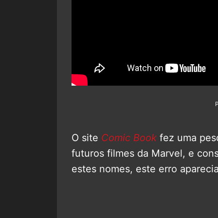
O site
Comic Book
fez uma pesq
futuros filmes da Marvel, e co
estes nomes, este erro aparecia