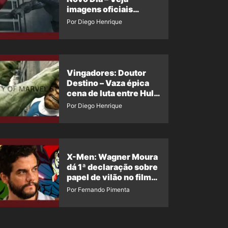
imagens oficiais
descartadas do Hulk
Por Diego Henrique
Cinza no filme
Vingadores: Doutor
Destino – Vaza épica
cena de luta entre Hulk
e o Coisa
Por Diego Henrique
X-Men: Wagner Moura
dá 1ª declaração sobre
papel de vilão no filme
da Marvel
Por Fernando Pimenta