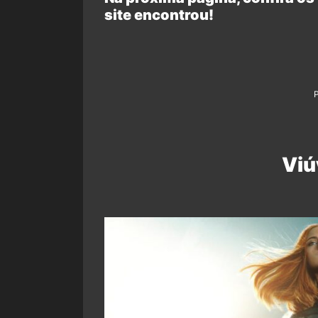
site encontrou!
Viú