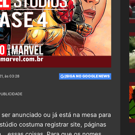
1, às 03:28
SIGA NO GOOGLE NEWS
PUBLICIDADE
 ser anunciado ou já está na mesa para
túdio costuma registrar site, páginas
m… essas coisas. Para que os nomes