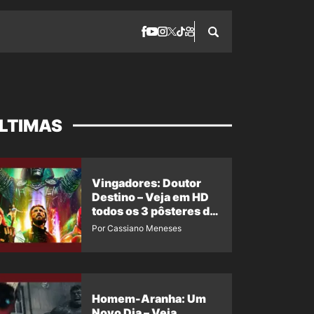
LTIMAS
Vingadores: Doutor
Destino – Veja em HD
todos os 3 pôsteres de
‘Doomsday’ + 1 imagem
Por Cassiano Meneses
oficial com os 26
heróis do filme
Homem-Aranha: Um
Novo Dia – Veja