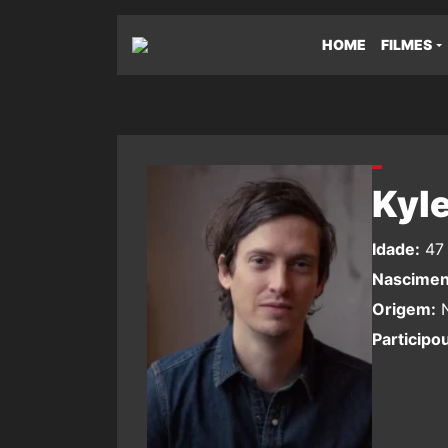
HOME
FILMES
Kyle
Idade:
47 
Nascimen
Origem:
N
Participo