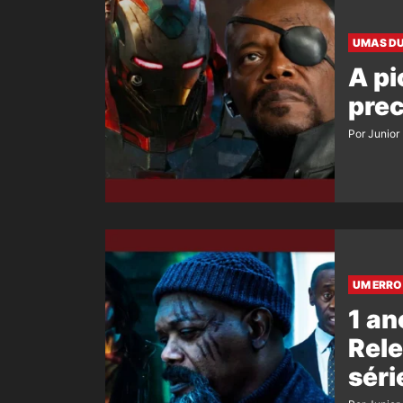
UMAS D
A pi
prec
Por Junior
UM ERRO
1 an
Rele
séri