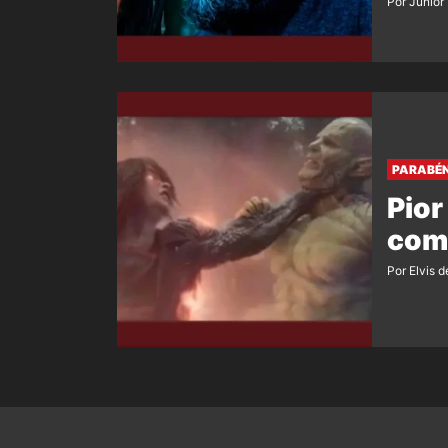
Por Junior
PARABÉN
Pior
comp
Por Elvis d