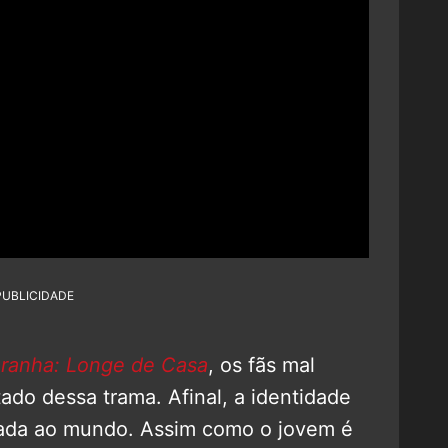
PUBLICIDADE
anha: Longe de Casa
, os fãs mal
ado dessa trama. Afinal, a identidade
ada ao mundo. Assim como o jovem é