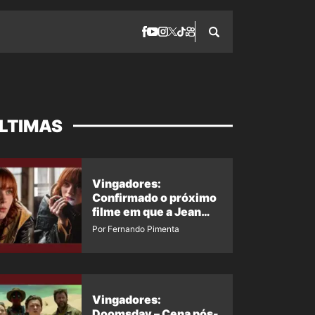
LTIMAS
Vingadores:
Confirmado o próximo
filme em que a Jean
Grey irá aparecer
Por Fernando Pimenta
Vingadores:
Doomsday – Cena pós-