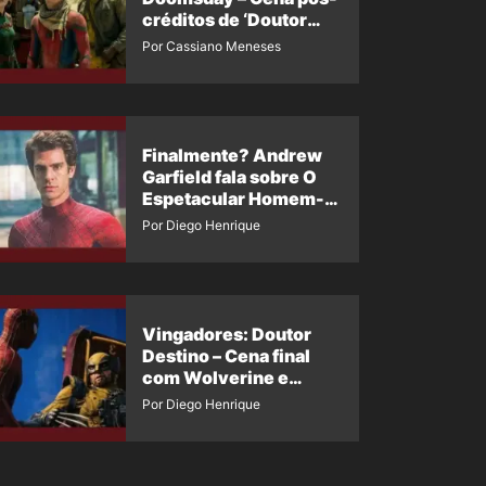
créditos de ‘Doutor
Destino’ é revelada
Por Cassiano Meneses
Finalmente? Andrew
Garfield fala sobre O
Espetacular Homem-
Aranha 3
Por Diego Henrique
Vingadores: Doutor
Destino – Cena final
com Wolverine e
Homem-Aranha de
Por Diego Henrique
Maguire vaza nas
redes