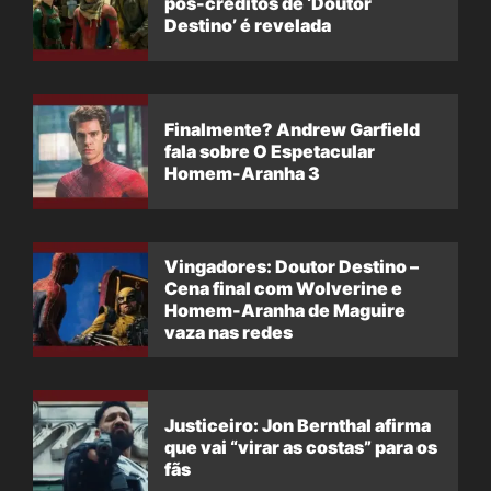
pós-créditos de ‘Doutor
Destino’ é revelada
Finalmente? Andrew Garfield
fala sobre O Espetacular
Homem-Aranha 3
Vingadores: Doutor Destino –
Cena final com Wolverine e
Homem-Aranha de Maguire
vaza nas redes
Justiceiro: Jon Bernthal afirma
que vai “virar as costas” para os
fãs