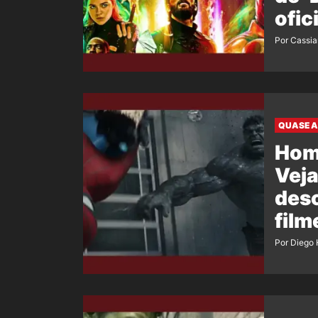
ofic
film
Por Cassi
QUASE A
Hom
Veja
desc
film
Por Diego 