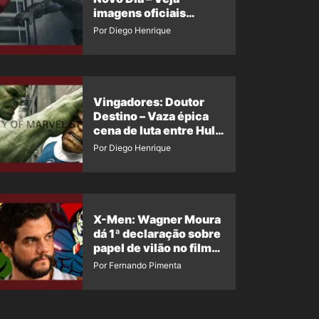
imagens oficiais
descartadas do Hulk
Por Diego Henrique
Cinza no filme
Vingadores: Doutor
Destino – Vaza épica
cena de luta entre Hulk
e o Coisa
Por Diego Henrique
X-Men: Wagner Moura
dá 1ª declaração sobre
papel de vilão no filme
da Marvel
Por Fernando Pimenta