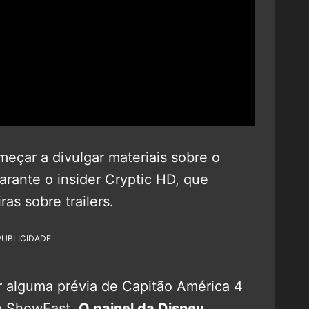
omeçar a divulgar materiais sobre o
arante o insider Cryptic HD, que
as sobre trailers.
PUBLICIDADE
ir alguma prévia de Capitão América 4
o ShowEast.
O painel da Disney