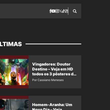
LTIMAS
Vingadores: Doutor
Destino – Veja em HD
todos os 3 pôsteres de
‘Doomsday’ + 1 imagem
Por Cassiano Meneses
oficial com os 26
heróis do filme
Homem-Aranha: Um
Novo Dia – Veja