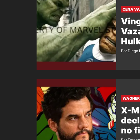
CENA V
Ving
Vaza
Hulk
Por Diego 
WAGNER 
X-M
decl
no f
Por Ferna