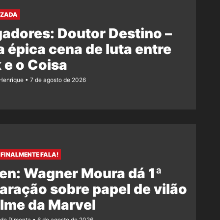
AZADA
adores: Doutor Destino –
 épica cena de luta entre
 e o Coisa
Henrique
7 de agosto de 2026
FINALMENTE FALA!
en: Wagner Moura dá 1ª
aração sobre papel de vilão
ilme da Marvel
ndo Pimenta
6 de agosto de 2026