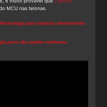
e, é muito provável que
Capitão
 do MCU nas telonas.
 WhatsApp para notícias diretamente
ogle para não perder nenhuma