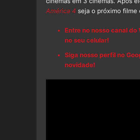
cinemas em 3 cinemas. Após el
América 4
seja o próximo filme
Entre no nosso canal do
no seu celular!
Siga nosso perfil no Go
novidade!