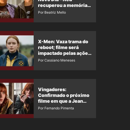
recuperou a memória?
Ator quebra o silêncio
Por Beatriz Mello
X-Men: Vaza trama do
reboot; filme será
impactado pelas ações
de Jean Grey em
Por Cassiano Meneses
Homem-Aranha 4
Vingadores:
Confirmado o próximo
filme em que a Jean
Grey irá aparecer
Por Fernando Pimenta