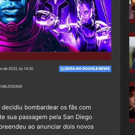
o de 2022, às 14:20
SIGA NO GOOGLE NEWS
PUBLICIDADE
s decidiu bombardear os fãs com
nte sua passagem pela San Diego
preendeu ao anunciar dois novos