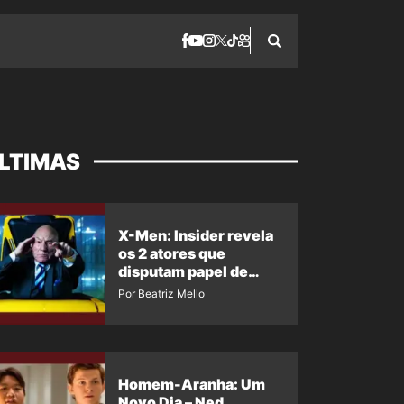
LTIMAS
X-Men: Insider revela
os 2 atores que
disputam papel de
Professor X
Por Beatriz Mello
Homem-Aranha: Um
Novo Dia – Ned