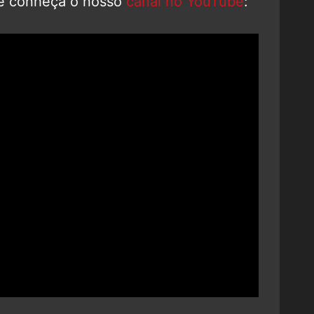
e conheça o nosso
canal no YouTube
: