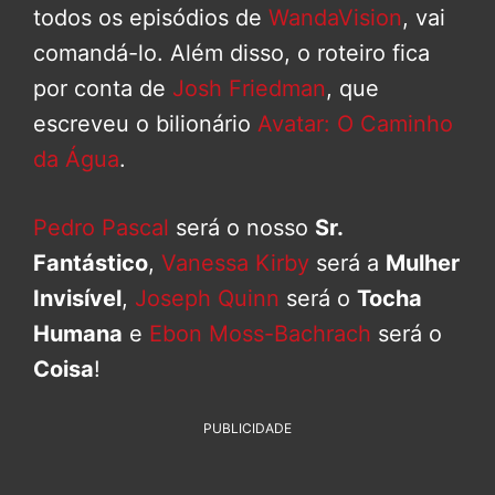
todos os episódios de
WandaVision
, vai
comandá-lo. Além disso, o roteiro fica
por conta de
Josh Friedman
, que
escreveu o bilionário
Avatar: O Caminho
da Água
.
Pedro Pascal
será o nosso
Sr.
Fantástico
,
Vanessa Kirby
será a
Mulher
Invisível
,
Joseph Quinn
será o
Tocha
Humana
e
Ebon Moss-Bachrach
será o
Coisa
!
PUBLICIDADE