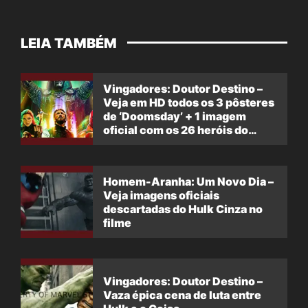
LEIA TAMBÉM
Vingadores: Doutor Destino –
Veja em HD todos os 3 pôsteres
de ‘Doomsday’ + 1 imagem
oficial com os 26 heróis do
filme
Homem-Aranha: Um Novo Dia –
Veja imagens oficiais
descartadas do Hulk Cinza no
filme
Vingadores: Doutor Destino –
Vaza épica cena de luta entre