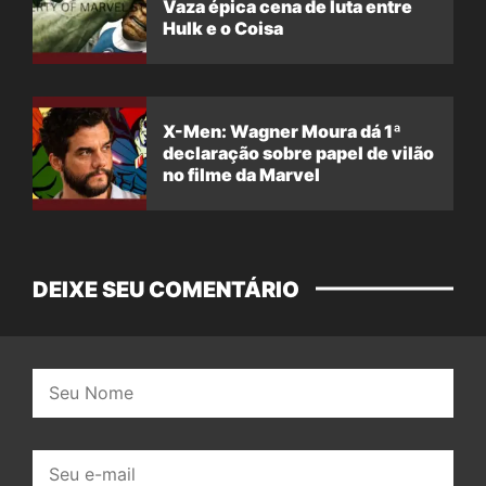
Vaza épica cena de luta entre
Hulk e o Coisa
X-Men: Wagner Moura dá 1ª
declaração sobre papel de vilão
no filme da Marvel
DEIXE SEU COMENTÁRIO
Nome:
E-
mail: