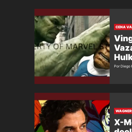
CENA V
Ving
Vaza
Hulk
Por Diego 
WAGNER 
X-M
decl