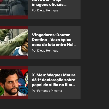
imagens oficiais
descartadas do Hulk
Por Diego Henrique
Cinza no filme
Vingadores: Doutor
Destino – Vaza épica
cena de luta entre Hulk
e o Coisa
Por Diego Henrique
X-Men: Wagner Moura
dá 1ª declaração sobre
papel de vilão no filme
da Marvel
Por Fernando Pimenta