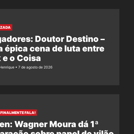
AZADA
adores: Doutor Destino –
 épica cena de luta entre
 e o Coisa
Henrique
7 de agosto de 2026
FINALMENTE FALA!
en: Wagner Moura dá 1ª
aração sobre papel de vilão