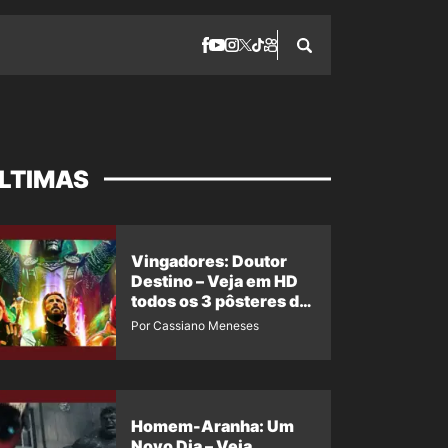
LTIMAS
Vingadores: Doutor
Destino – Veja em HD
todos os 3 pôsteres de
‘Doomsday’ + 1 imagem
Por Cassiano Meneses
oficial com os 26
heróis do filme
Homem-Aranha: Um
Novo Dia – Veja