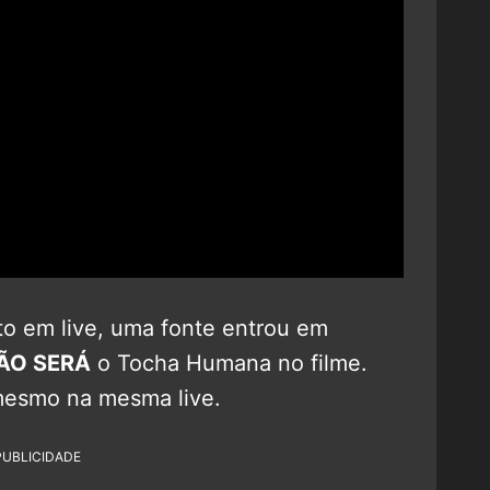
to em live, uma fonte entrou em
ÃO SERÁ
o Tocha Humana no filme.
 mesmo na mesma live.
PUBLICIDADE