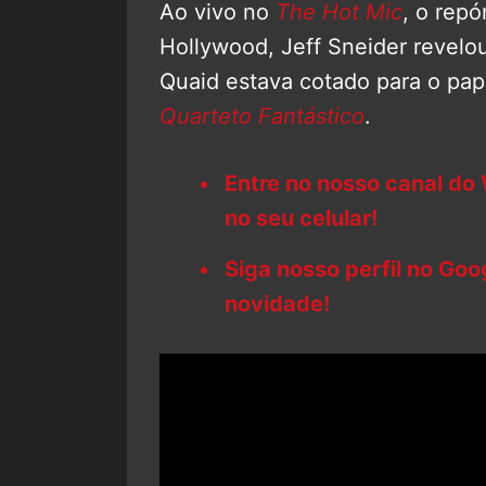
Ao vivo no
The Hot Mic
, o rep
Hollywood, Jeff Sneider revelo
Quaid estava cotado para o p
Quarteto Fantástico
.
Entre no nosso canal do
no seu celular!
Siga nosso perfil no Go
novidade!