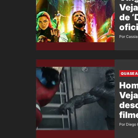
Veja
de 
ofic
film
Por Cassi
QUASE A
Hom
Veja
desc
film
Por Diego 