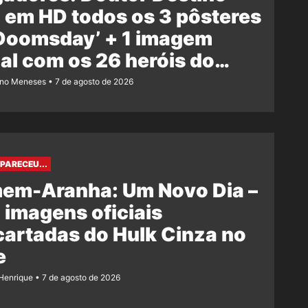
 em HD todos os 3 pôsteres
‘Doomsday’ + 1 imagem
ial com os 26 heróis do
e
ano Meneses
7 de agosto de 2026
PARECEU...
em-Aranha: Um Novo Dia –
 imagens oficiais
artadas do Hulk Cinza no
e
Henrique
7 de agosto de 2026