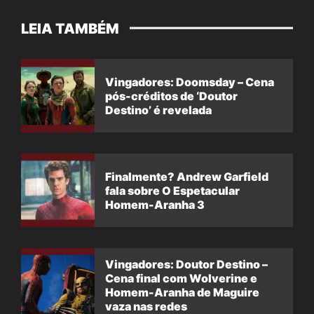
LEIA TAMBÉM
Vingadores: Doomsday – Cena
pós-créditos de ‘Doutor
Destino’ é revelada
Finalmente? Andrew Garfield
fala sobre O Espetacular
Homem-Aranha 3
Vingadores: Doutor Destino –
Cena final com Wolverine e
Homem-Aranha de Maguire
vaza nas redes