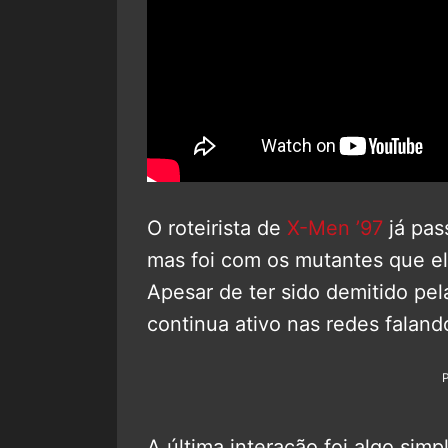
O roteirista de
X-Men ’97
já pas
mas foi com os mutantes que el
Apesar de ter sido demitido pel
continua ativo nas redes falando
A última interação foi algo sim