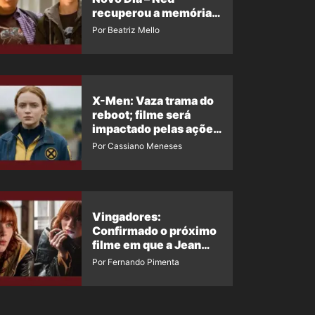
recuperou a memória?
Ator quebra o silêncio
Por Beatriz Mello
X-Men: Vaza trama do
reboot; filme será
impactado pelas ações
de Jean Grey em
Por Cassiano Meneses
Homem-Aranha 4
Vingadores:
Confirmado o próximo
filme em que a Jean
Grey irá aparecer
Por Fernando Pimenta