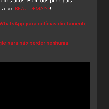
uitos anos. E um dos principais
tra em
BEAU DEMAYO
!
 WhatsApp para notícias diretamente
ogle para não perder nenhuma