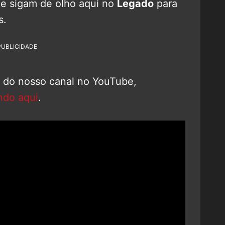
e sigam de olho aqui no
Legado
para
s.
PUBLICIDADE
o do nosso canal no YouTube,
ndo aqui
.