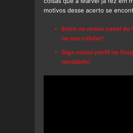
coisas que a Marvel já fez em m
motivos desse acerto se encon
Entre no nosso canal do
no seu celular!
Siga nosso perfil no Go
novidade!