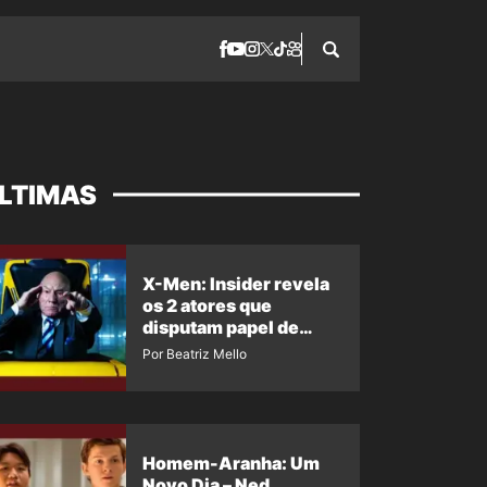
LTIMAS
X-Men: Insider revela
os 2 atores que
disputam papel de
Professor X
Por Beatriz Mello
Homem-Aranha: Um
Novo Dia – Ned