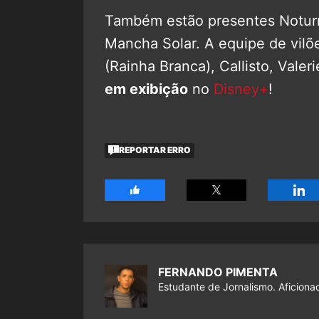
Também estão presentes Noturn
Mancha Solar. A equipe de vilõ
(Rainha Branca), Callisto, Valeri
em exibição
no
Disney+
!
REPORTAR ERRO
FERNANDO PIMENTA
Estudante de Jornalismo. Aficiona