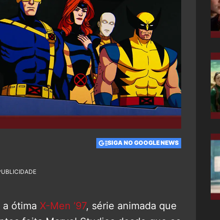
0
SIGA NO GOOGLE NEWS
PUBLICIDADE
+ a ótima
X-Men ’97
, série animada que