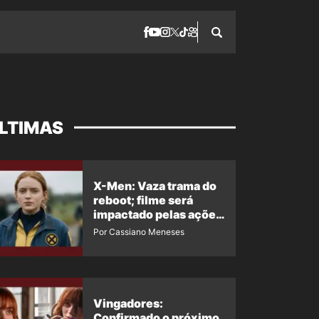
LTIMAS
X-Men: Vaza trama do
reboot; filme será
impactado pelas ações
de Jean Grey em
Por Cassiano Meneses
Homem-Aranha 4
Vingadores:
Confirmado o próximo