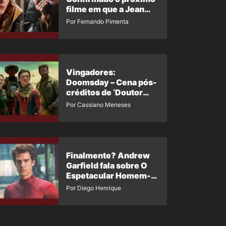
filme em que a Jean
Grey irá aparecer
Por Fernando Pimenta
Vingadores:
Doomsday – Cena pós-
créditos de ‘Doutor
Destino’ é revelada
Por Cassiano Meneses
Finalmente? Andrew
Garfield fala sobre O
Espetacular Homem-
Aranha 3
Por Diego Henrique