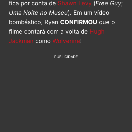
fica por conta de
Shawn Levy
(
Free Guy
;
Uma Noite no Museu
). Em um vídeo
bombástico, Ryan
CONFIRMOU
que o
filme contará com a volta de
Hugh
Jackman
como
Wolverine
!
PUBLICIDADE