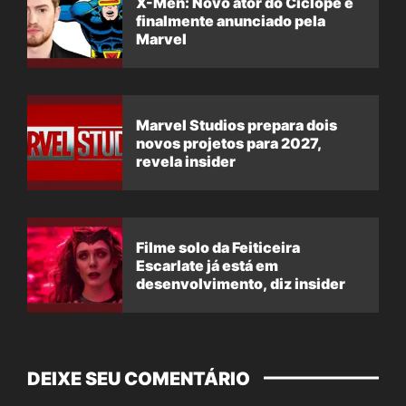
X-Men: Novo ator do Ciclope é
finalmente anunciado pela
Marvel
Marvel Studios prepara dois
novos projetos para 2027,
revela insider
Filme solo da Feiticeira
Escarlate já está em
desenvolvimento, diz insider
DEIXE SEU COMENTÁRIO