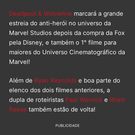
Deadpool & Wolverine
marcará a grande
estreia do anti-herói no universo da
Marvel Studios depois da compra da Fox
pela Disney, e também o 1° filme para
maiores do Universo Cinematográfico da
Marvel!
Além de
Ryan Reynolds
e boa parte do
elenco dos dois filmes anteriores, a
dupla de roteiristas
Paul Wernick
e
Rhett
Reese
também estão de volta!
PUBLICIDADE